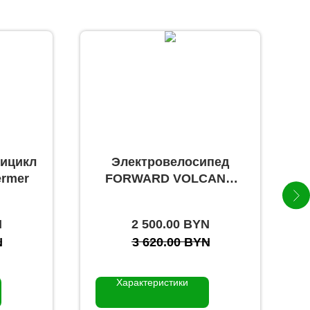
рицикл
Электровелосипед
ermer
FORWARD VOLCANO
EXPRESS 27,5 E-350
N
2 500.00
BYN
N
3 620.00
BYN
Характеристики