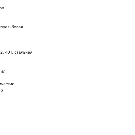
ion
безрезьбовая
, 40T, стальная
ейл
ические
ер