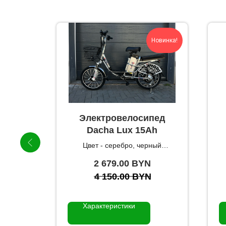
Новинка!
 VOLT
Электровелосипед
Dacha Lux 15Ah
тора
Цвет - серебро, черный
 Ватт
Мощность 240W
2 679.00
BYN
км
N
4 150.00
BYN
Характеристики