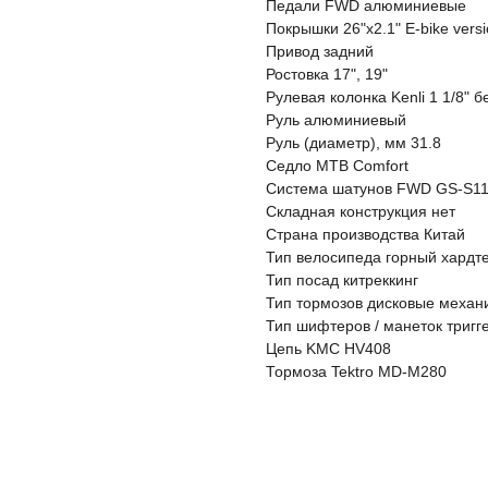
Педали FWD алюминиевые
Покрышки 26"x2.1" E-bike vers
Привод задний
Ростовкa 17", 19"
Рулевая колонка Kenli 1 1/8" 
Руль алюминиевый
Руль (диаметр), мм 31.8
Седло MTB Comfort
Система шатунов FWD GS-S112
Складная конструкция нет
Страна производства Китай
Тип велосипеда горный хардт
Тип посад китреккинг
Тип тормозов дисковые механ
Тип шифтеров / манеток тригг
Цепь KMC HV408
Тормоза Tektro MD-M280