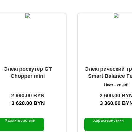
Электроскутер GT
Электрический т
Chopper mini
Smart Balance F
Цвет - синий
2 990.00
BYN
2 600.00
BY
3 620.00
BYN
3 360.00
BY
Характеристики
Характеристики