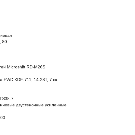
ниевая
, 80
ей Microshift RD-M26S
а FWD KDF-711, 14-28T, 7 ск.
 TS38-7
иниевые двустеночные усиленные
500