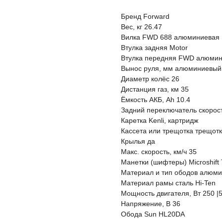
Бренд Forward
Вес, кг 26.47
Вилка FWD 688 алюминиевая
Втулка задняя Motor
Втулка передняя FWD алюми
Вынос руля, мм алюминиевый
Диаметр колёс 26
Дистанция газ, км 35
Ёмкость АКБ, Ah 10.4
Задний переключатель скорост
Каретка Kenli, картридж
Кассета или трещотка трещотк
Крылья да
Макс. скорость, км/ч 35
Манетки (шифтеры) Microshift
Материал и тип ободов алюм
Материал рамы сталь Hi-Ten
Мощность двигателя, Вт 250 |
Напряже ние, В 36
Обода Sun HL20DA