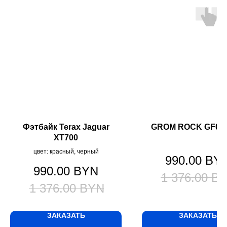
Фэтбайк Terax Jaguar
GROM ROCK GF001 
XT700
цвет: красный, черный
990.00
BY
990.00
BYN
1 376.00
B
1 376.00
BYN
ЗАКАЗАТЬ
ЗАКАЗАТЬ