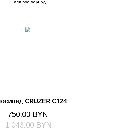
для вас период
лосипед CRUZER C124
750.00
BYN
1 043.00
BYN