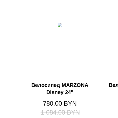
Велосипед MARZONA
Ве
Disney 24"
780.00
BYN
1 084.00
BYN