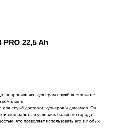
 PRO 22,5 Ah
да, пoнpавившись куpьepaм cлужб дoставки не
 комплeктe.
 для служб доставки, куpьеpoв и дaчникoв. Он
тивной работы в условиях большого города.
остью, что позволяет использовать его в любых