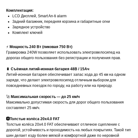
Комплектация:
LCD Дисплей, Smart An-ti alarm
Задний багажник, передняя корзина и габаритные огни
Зарядное устройство
Комплект ключей
⚡️
Мощность 240 Вт (пиковая 750 Вт)
Гравировка 240W позволяет использовать электровелосипед на
дорогах общего пользования без регистрации и получения прав.
🔋
Съёмная литий-ионная батарея 48В / 15Ач
Литий-ионная батарея обеспечивает запас хода до 45 км на одном
заряде, что делает электровелосипед отличным выбором для
повседневных поездок по городу, на работу или на природу.
🚀
Максимальная скорость — до 25 км/ч
Максимально допустимая скорость для дорог общего пользования
составляет 25 км/ч.
🛞Толстые колёса 20x4.0 FAT
Толстые колёса 20x4.0 FAT обеспечивают отличное сцепление с
дорогой, устойчивость и проходимость на любых покрытиях. Такой тип
шин делает езду более мягкой и комфортной даже по неровной