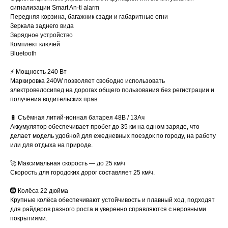
сигнализации Smart An-ti alarm
Передняя корзина, багажник сзади и габаритные огни
Зеркала заднего вида
Зарядное устройство
Комплект ключей
Bluetooth
⚡️ Мощность 240 Вт
Маркировка 240W позволяет свободно использовать
электровелосипед на дорогах общего пользования без регистрации и
получения водительских прав.
🔋 Съёмная литий-ионная батарея 48В / 13Ач
Аккумулятор обеспечивает пробег до 35 км на одном заряде, что
делает модель удобной для ежедневных поездок по городу, на работу
или для отдыха на природе.
🚀 Максимальная скорость — до 25 км/ч
Скорость для городских дорог составляет 25 км/ч.
🛞 Колёса 22 дюйма
Крупные колёса обеспечивают устойчивость и плавный ход, подходят
для райдеров разного роста и уверенно справляются с неровными
покрытиями.