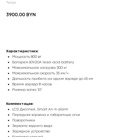
Terax
3900.00
BYN
Заказать
Характеристики:
Мощность 800 вт
Батарея 60V20A lead-acid battery
Максимальная нагрузка 300 кг
Максимальная скорость 35 км/ч
Дальность пробега на одном заряде до 65 км
Время заряда 8 часов
Размер колес 10"
Комплектация:
LCD Дисплей, Smart An-ti alarm
Передняя корзина и габаритные огни
Поворотники
Зеркала заднего вида
Зарядное устройство
Комплект ключей