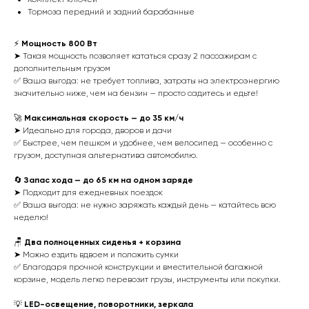
Тормоза передний и задний барабанные
⚡️
Мощность 800 Вт
➤ Такая мощность позволяет кататься сразу 2 пассажирам с
дополнительным грузом
✅ Ваша выгода: не требует топлива, затраты на электроэнергию
значительно ниже, чем на бензин — просто садитесь и едьте!
🚀
Максимальная скорость — до 35 км/ч
➤ Идеально для города, дворов и дачи
✅ Быстрее, чем пешком и удобнее, чем велосипед — особенно с
грузом, доступная альтернатива автомобилю.
🔄
Запас хода — до 65 км на одном заряде
➤ Подходит для ежедневных поездок
✅ Ваша выгода: не нужно заряжать каждый день — катайтесь всю
неделю!
🪑
Два полноценных сиденья + корзина
➤ Можно ездить вдвоем и положить сумки
✅ Благодаря прочной конструкции и вместительной багажной
корзине, модель легко перевозит грузы, инструменты или покупки.
💡
LED-освещение, поворотники, зеркала